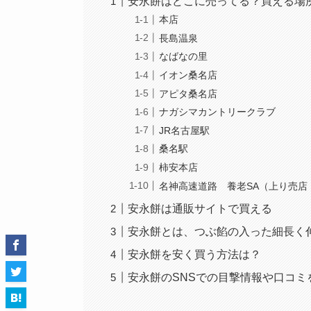
安永餅はどこに売ってる？買える場
本店
長島温泉
なばなの里
イオン桑名店
アピタ桑名店
ナガシマカントリークラブ
JR名古屋駅
桑名駅
柿安本店
名神高速道路 養老SA（上り売店
安永餅は通販サイトで買える
安永餅とは、つぶ餡の入った細長く
安永餅を安く買う方法は？
安永餅のSNSでの目撃情報や口コミ