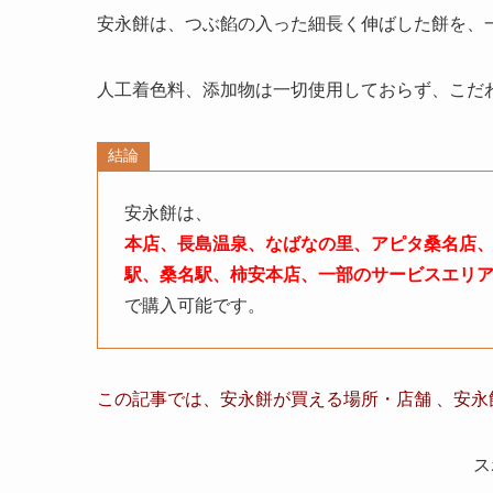
安永餅は、つぶ餡の入った細長く伸ばした餅を、
人工着色料、添加物は一切使用しておらず、こだ
結論
安永餅は、
本店、長島温泉、なばなの里、アピタ桑名店
駅、桑名駅、柿安本店、一部のサービスエリ
で購入可能です。
この記事では、
安永餅
が買える場所・店舗 、
安永
ス