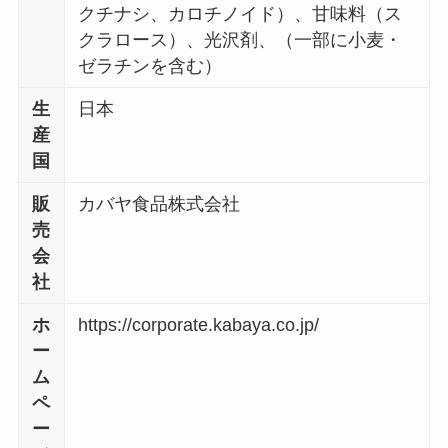
クチナシ、カロチノイド）、甘味料（ス
クラロース）、光沢剤、（一部に小麦・
ゼラチンを含む）
生
日本
産
国
販
カバヤ食品株式会社
売
会
社
ホ
https://corporate.kabaya.co.jp/
ー
ム
ペ
ー