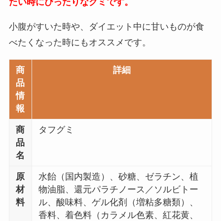
たい時にぴったりなグミです。
小腹がすいた時や、ダイエット中に甘いものが食
べたくなった時にもオススメです。
商
詳細
品
情
報
商
タフグミ
品
名
原
水飴（国内製造）、砂糖、ゼラチン、植
材
物油脂、還元パラチノース／ソルビトー
料
ル、酸味料、ゲル化剤（増粘多糖類）、
香料、着色料（カラメル色素、紅花黄、