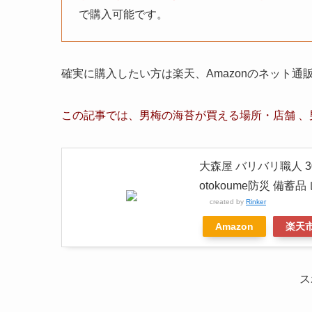
で購入可能です。
確実に購入したい方は楽天、Amazonのネット
この記事では、
男梅の海苔
が買える場所・店舗 、
大森屋 バリバリ職人 3
otokoume防災 備
created by
Rinker
Amazon
楽天
ス