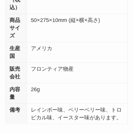
込）
商品
50×275×10mm (縦×横×高さ)
サイ
ズ
生産
アメリカ
国
販売
フロンティア物産
会社
内容
26g
量
備考
レインボー味、ベリーベリー味、トロ
ピカル味、イースター味があります。