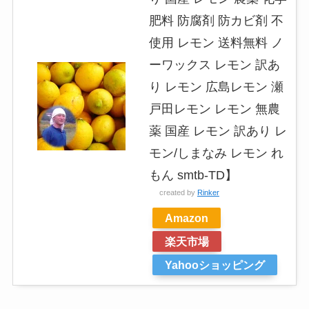
肥料 防腐剤 防カビ剤 不
使用 レモン 送料無料 ノ
ーワックス レモン 訳あ
り レモン 広島レモン 瀬
戸田レモン レモン 無農
薬 国産 レモン 訳あり レ
モン/しまなみ レモン れ
もん smtb-TD】
created by
Rinker
Amazon
楽天市場
Yahooショッピング