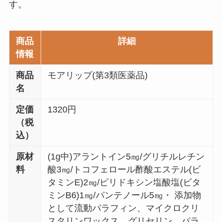
す。
商品
詳細
情報
商品
モアリップ(第3類医薬品)
名
定価
1320円
（税
込）
原材
(1g中)アラントイン5㎎/グリチルレチン
料
酸3㎎/トコフェロール酢酸エステル(ビ
タミンE)2㎎/ピリドキシン塩酸塩(ビタ
ミンB6)1㎎/パンテノール5㎎・ 添加物
として流動パラフィン、マイクロクリ
スタリンワックス、グリセリン、パラ