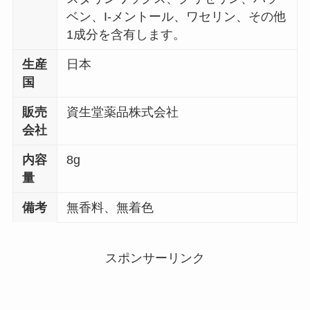
ベン、I-メントール、ワセリン、その他
1
成分を含有します。
生産
日本
国
販売
資生堂薬品株式会社
会社
内容
8g
量
備考
無香料、無着色
スポンサーリンク