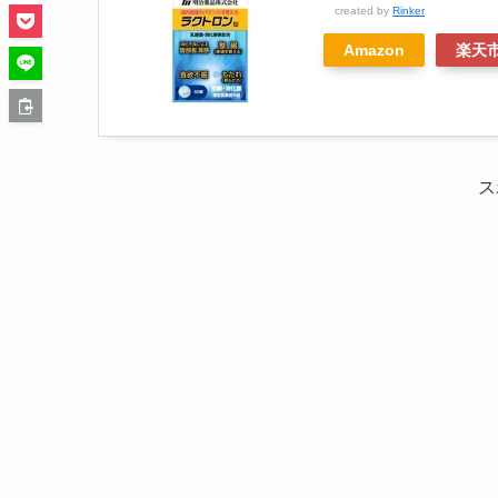
created by
Rinker
Amazon
楽天
ス