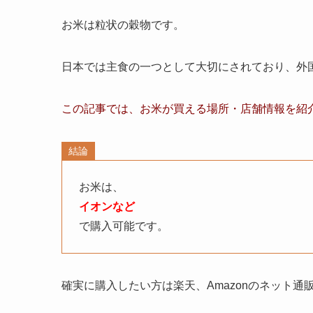
お米
は粒状の穀物です。
日本では主食の一つとして大切にされており、
外
この記事では、
お米
が買える場所・店舗
情報
を紹
結論
お米
は、
イオンなど
で購入可能です。
確実に購入したい方は楽天、Amazonのネット