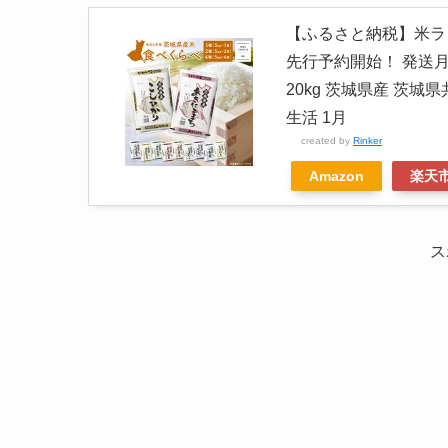
【ふるさと納税】米ランキ
先行予約開始！ 発送月が選
20kg 茨城県産 茨城県
生活 1月
created by
Rinker
Amazon
楽天
ス