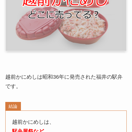
越前かにめし
は昭和36年に発売された福井の駅弁
です。
結論
越前かにめし
は、
駅弁屋祭など