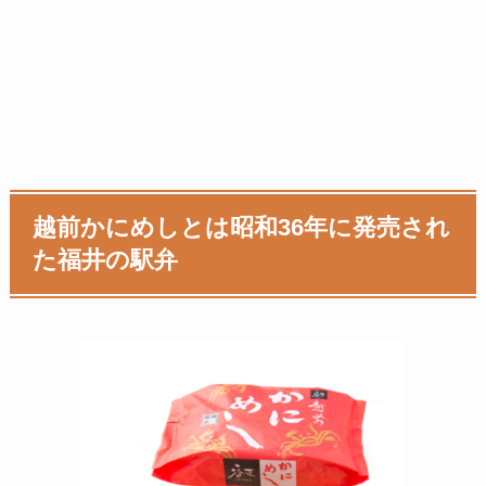
越前かにめし
とは
昭和36年に発売され
た福井の駅弁