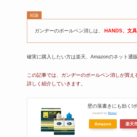
結論
ガンヂーのボールペン消し
は、
HANDS、文
確実に購入したい方は楽天、Amazonのネット
この記事では、
ガンヂーのボールペン消し
が買え
詳しく紹介していきます。
壁の落書きにも効く!ボー
created by
Rinker
Amazon
楽天