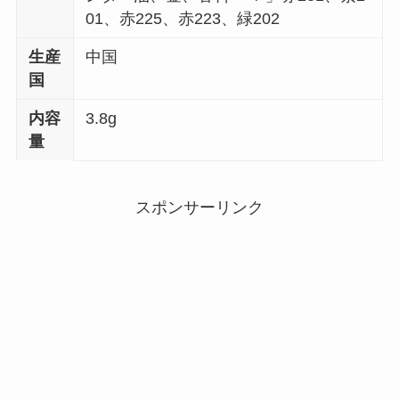
01、赤225、赤223、緑202
生産
中国
国
内容
3.8g
量
スポンサーリンク