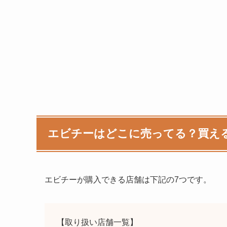
エビチーはどこに売ってる？買え
エビチーが購入できる店舗は下記の7つです。
【取り扱い店舗一覧】