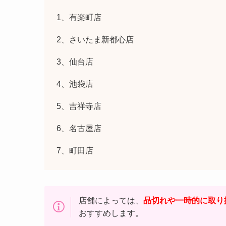
1、有楽町店
2、さいたま新都心店
3、仙台店
4、池袋店
5、吉
祥寺店
6、名古屋店
7、町田店
店舗によっては、
品切れや一時的に取り
おすすめします。