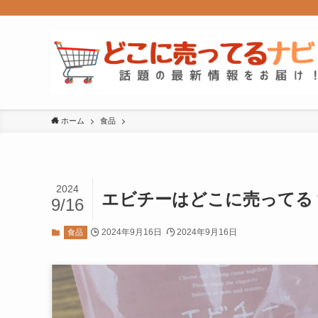
ホーム
食品
2024
エビチーはどこに売ってる
9/16
2024年9月16日
2024年9月16日
食品