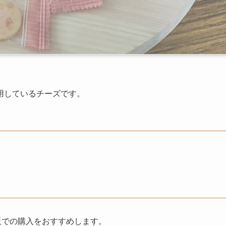
用しているチーズです。
通販での購入をおすすめします。