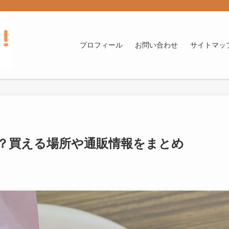
プロフィール
お問い合わせ
サイトマッ
？買える場所や通販情報をまとめ