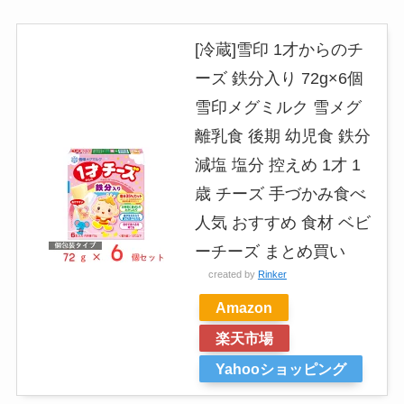
[冷蔵]雪印 1才からのチ
ーズ 鉄分入り 72g×6個
雪印メグミルク 雪メグ
離乳食 後期 幼児食 鉄分
減塩 塩分 控えめ 1才 1
歳 チーズ 手づかみ食べ
人気 おすすめ 食材 ベビ
ーチーズ まとめ買い
created by
Rinker
Amazon
楽天市場
Yahooショッピング