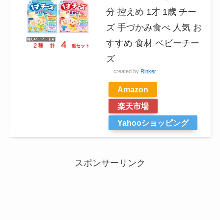
分 控えめ 1才 1歳 チー
ズ 手づかみ食べ 人気 お
すすめ 食材 ベビーチー
ズ
created by
Rinker
Amazon
楽天市場
Yahooショッピング
スポンサーリンク